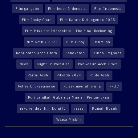
Film gangster
Film horor Indonesia
Film Indonesia
Film Jacky Chan
Film Karate Kid Legends 2025
Film Mission: Impossible – The Final Reckoning
film Netflix 2025
Film Pinoy
Imum jon
Kabupaten Aceh Utara
Kebakaran
Kinda Pregnant
News
Night In Paradise
Panwaslih Aceh Utara
Partai Aceh
Pilkada 2024
Polda Aceh
Polres Lhokseumawe
Polsek meurah mulia
PPBC
Puji Langkah Gubernur Mualem Perjuangkan
rekomendasi film kung fu
reses
Rumah Rusak
Warga Miskin