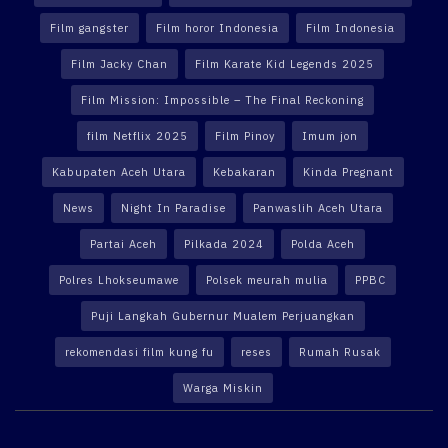
Film gangster
Film horor Indonesia
Film Indonesia
Film Jacky Chan
Film Karate Kid Legends 2025
Film Mission: Impossible – The Final Reckoning
film Netflix 2025
Film Pinoy
Imum jon
Kabupaten Aceh Utara
Kebakaran
Kinda Pregnant
News
Night In Paradise
Panwaslih Aceh Utara
Partai Aceh
Pilkada 2024
Polda Aceh
Polres Lhokseumawe
Polsek meurah mulia
PPBC
Puji Langkah Gubernur Mualem Perjuangkan
rekomendasi film kung fu
reses
Rumah Rusak
Warga Miskin