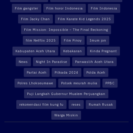
Film gangster
Film horor Indonesia
Film Indonesia
Film Jacky Chan
Film Karate Kid Legends 2025
Film Mission: Impossible – The Final Reckoning
film Netflix 2025
Film Pinoy
Imum jon
Kabupaten Aceh Utara
Kebakaran
Kinda Pregnant
News
Night In Paradise
Panwaslih Aceh Utara
Partai Aceh
Pilkada 2024
Polda Aceh
Polres Lhokseumawe
Polsek meurah mulia
PPBC
Puji Langkah Gubernur Mualem Perjuangkan
rekomendasi film kung fu
reses
Rumah Rusak
Warga Miskin