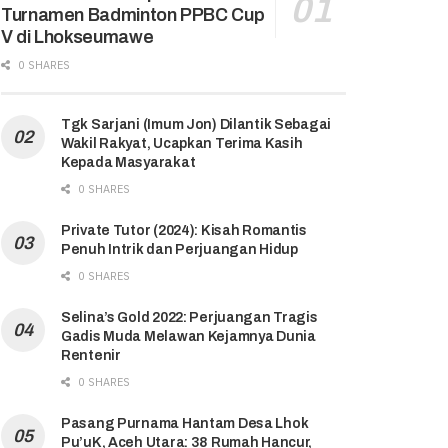
Turnamen Badminton PPBC Cup
V di Lhokseumawe
0 SHARES
Tgk Sarjani (Imum Jon) Dilantik Sebagai
Wakil Rakyat, Ucapkan Terima Kasih
Kepada Masyarakat
0 SHARES
Private Tutor (2024): Kisah Romantis
Penuh Intrik dan Perjuangan Hidup
0 SHARES
Selina’s Gold 2022: Perjuangan Tragis
Gadis Muda Melawan Kejamnya Dunia
Rentenir
0 SHARES
Pasang Purnama Hantam Desa Lhok
Pu’uK, Aceh Utara: 38 Rumah Hancur,