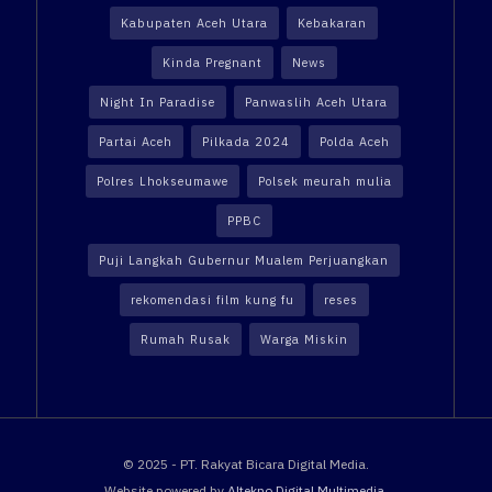
Kabupaten Aceh Utara
Kebakaran
Kinda Pregnant
News
Night In Paradise
Panwaslih Aceh Utara
Partai Aceh
Pilkada 2024
Polda Aceh
Polres Lhokseumawe
Polsek meurah mulia
PPBC
Puji Langkah Gubernur Mualem Perjuangkan
rekomendasi film kung fu
reses
Rumah Rusak
Warga Miskin
© 2025 - PT. Rakyat Bicara Digital Media.
Website powered by
Altekno Digital Multimedia
.