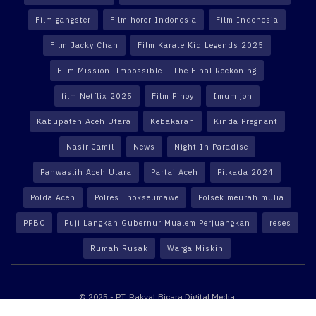
Film gangster
Film horor Indonesia
Film Indonesia
Film Jacky Chan
Film Karate Kid Legends 2025
Film Mission: Impossible – The Final Reckoning
film Netflix 2025
Film Pinoy
Imum jon
Kabupaten Aceh Utara
Kebakaran
Kinda Pregnant
Nasir Jamil
News
Night In Paradise
Panwaslih Aceh Utara
Partai Aceh
Pilkada 2024
Polda Aceh
Polres Lhokseumawe
Polsek meurah mulia
PPBC
Puji Langkah Gubernur Mualem Perjuangkan
reses
Rumah Rusak
Warga Miskin
© 2025 - PT. Rakyat Bicara Digital Media.
Website powered by
Altekno Digital Multimedia
.