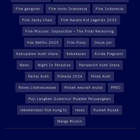
Film gangster
Film horor Indonesia
Film Indonesia
Film Jacky Chan
Film Karate Kid Legends 2025
Film Mission: Impossible – The Final Reckoning
film Netflix 2025
Film Pinoy
Imum jon
Kabupaten Aceh Utara
Kebakaran
Kinda Pregnant
News
Night In Paradise
Panwaslih Aceh Utara
Partai Aceh
Pilkada 2024
Polda Aceh
Polres Lhokseumawe
Polsek meurah mulia
PPBC
Puji Langkah Gubernur Mualem Perjuangkan
rekomendasi film kung fu
reses
Rumah Rusak
Warga Miskin