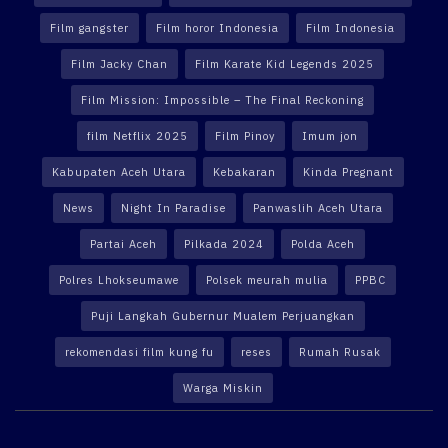
Film gangster
Film horor Indonesia
Film Indonesia
Film Jacky Chan
Film Karate Kid Legends 2025
Film Mission: Impossible – The Final Reckoning
film Netflix 2025
Film Pinoy
Imum jon
Kabupaten Aceh Utara
Kebakaran
Kinda Pregnant
News
Night In Paradise
Panwaslih Aceh Utara
Partai Aceh
Pilkada 2024
Polda Aceh
Polres Lhokseumawe
Polsek meurah mulia
PPBC
Puji Langkah Gubernur Mualem Perjuangkan
rekomendasi film kung fu
reses
Rumah Rusak
Warga Miskin