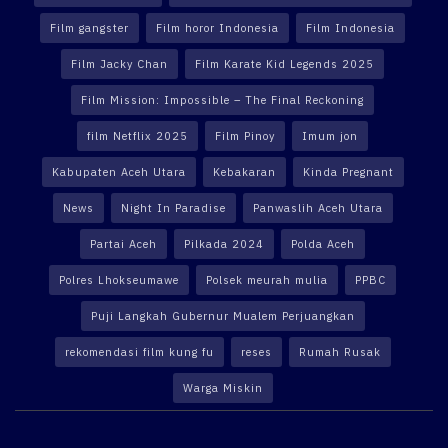
Film gangster
Film horor Indonesia
Film Indonesia
Film Jacky Chan
Film Karate Kid Legends 2025
Film Mission: Impossible – The Final Reckoning
film Netflix 2025
Film Pinoy
Imum jon
Kabupaten Aceh Utara
Kebakaran
Kinda Pregnant
News
Night In Paradise
Panwaslih Aceh Utara
Partai Aceh
Pilkada 2024
Polda Aceh
Polres Lhokseumawe
Polsek meurah mulia
PPBC
Puji Langkah Gubernur Mualem Perjuangkan
rekomendasi film kung fu
reses
Rumah Rusak
Warga Miskin