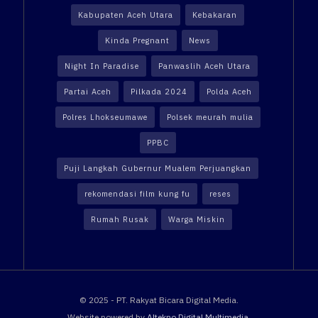
Kabupaten Aceh Utara
Kebakaran
Kinda Pregnant
News
Night In Paradise
Panwaslih Aceh Utara
Partai Aceh
Pilkada 2024
Polda Aceh
Polres Lhokseumawe
Polsek meurah mulia
PPBC
Puji Langkah Gubernur Mualem Perjuangkan
rekomendasi film kung fu
reses
Rumah Rusak
Warga Miskin
© 2025 - PT. Rakyat Bicara Digital Media.
Website powered by
Altekno Digital Multimedia
.