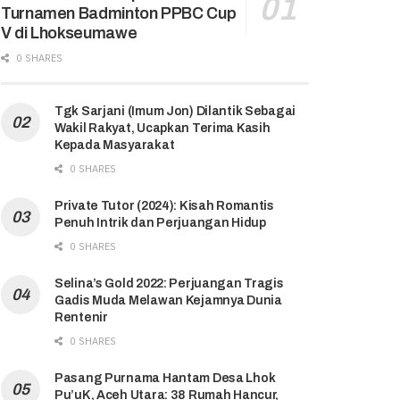
Turnamen Badminton PPBC Cup
V di Lhokseumawe
0 SHARES
Tgk Sarjani (Imum Jon) Dilantik Sebagai
Wakil Rakyat, Ucapkan Terima Kasih
Kepada Masyarakat
0 SHARES
Private Tutor (2024): Kisah Romantis
Penuh Intrik dan Perjuangan Hidup
0 SHARES
Selina’s Gold 2022: Perjuangan Tragis
Gadis Muda Melawan Kejamnya Dunia
Rentenir
0 SHARES
Pasang Purnama Hantam Desa Lhok
Pu’uK, Aceh Utara: 38 Rumah Hancur,