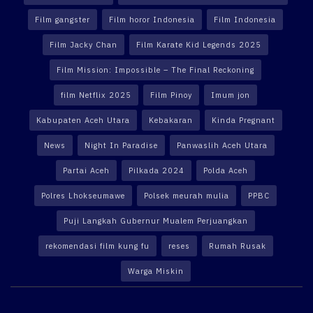
Film gangster
Film horor Indonesia
Film Indonesia
Film Jacky Chan
Film Karate Kid Legends 2025
Film Mission: Impossible – The Final Reckoning
film Netflix 2025
Film Pinoy
Imum jon
Kabupaten Aceh Utara
Kebakaran
Kinda Pregnant
News
Night In Paradise
Panwaslih Aceh Utara
Partai Aceh
Pilkada 2024
Polda Aceh
Polres Lhokseumawe
Polsek meurah mulia
PPBC
Puji Langkah Gubernur Mualem Perjuangkan
rekomendasi film kung fu
reses
Rumah Rusak
Warga Miskin