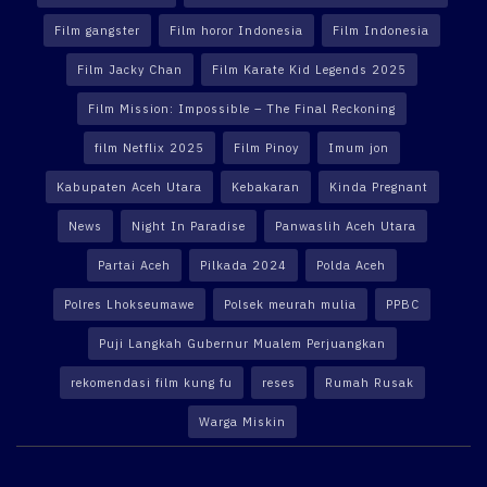
Film gangster
Film horor Indonesia
Film Indonesia
Film Jacky Chan
Film Karate Kid Legends 2025
Film Mission: Impossible – The Final Reckoning
film Netflix 2025
Film Pinoy
Imum jon
Kabupaten Aceh Utara
Kebakaran
Kinda Pregnant
News
Night In Paradise
Panwaslih Aceh Utara
Partai Aceh
Pilkada 2024
Polda Aceh
Polres Lhokseumawe
Polsek meurah mulia
PPBC
Puji Langkah Gubernur Mualem Perjuangkan
rekomendasi film kung fu
reses
Rumah Rusak
Warga Miskin