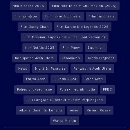
film bioskop 2025
Film Folk Tales of Chu Maxian (2025)
Film gangster
Film horor Indonesia
Film Indonesia
Film Jacky Chan
Film Karate Kid Legends 2025
Film Mission: Impossible – The Final Reckoning
film Netflix 2025
Film Pinoy
Imum jon
Kabupaten Aceh Utara
Kebakaran
Kinda Pregnant
News
Night In Paradise
Panwaslih Aceh Utara
Partai Aceh
Pilkada 2024
Polda Aceh
Polres Lhokseumawe
Polsek meurah mulia
PPBC
Puji Langkah Gubernur Mualem Perjuangkan
rekomendasi film kung fu
reses
Rumah Rusak
Warga Miskin