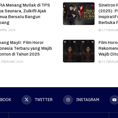
RA Menang Mutlak di TPS
Sinetron
a Seunara, Zulkifli Ajak
(2025): P
mua Bersatu Bangun
Inspirati
bang
Berbuka 
APRIL 2025
17 FEBRUA
ang Mayit: Film Horor
Film Horo
onesia Terbaru yang Wajib
Rekomend
onton di Tahun 2025
Wajib Dit
 FEBRUARI 2025
15 FEBRUA
EBOOK
TWITTER
INSTAGRAM