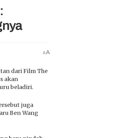
:
gnya
A
A
tan dari Film The
ds akan
ru beladiri.
ersebut juga
 baru Ben Wang