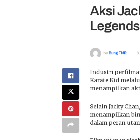
Aksi Jack
Legends 
by
Bung TMR
3
Industri perfilm
Karate Kid melalu
menampilkan akto
Selain Jacky Chan
menampilkan bint
dalam peran utam