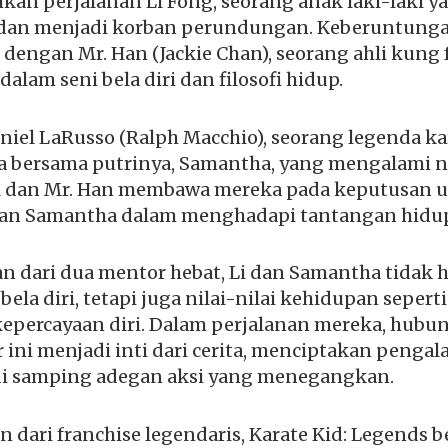
kan perjalanan Li Fong, seorang anak laki-laki y
y dan menjadi korban perundungan. Keberuntung
 dengan Mr. Han (Jackie Chan), seorang ahli kung 
am seni bela diri dan filosofi hidup.
niel LaRusso (Ralph Macchio), seorang legenda ka
a bersama putrinya, Samantha, yang mengalami na
l dan Mr. Han membawa mereka pada keputusan u
 dan Samantha dalam menghadapi tantangan hidu
 dari dua mentor hebat, Li dan Samantha tidak 
bela diri, tetapi juga nilai-nilai kehidupan sepert
kepercayaan diri. Dalam perjalanan mereka, hubu
 ini menjadi inti dari cerita, menciptakan peng
i samping adegan aksi yang menegangkan.
n dari franchise legendaris, Karate Kid: Legends 