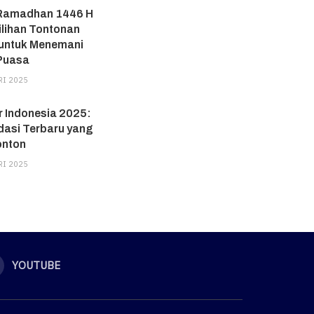
 Ramadhan 1446 H
ilihan Tontonan
f untuk Menemani
Puasa
RI 2025
r Indonesia 2025:
asi Terbaru yang
onton
RI 2025
YOUTUBE