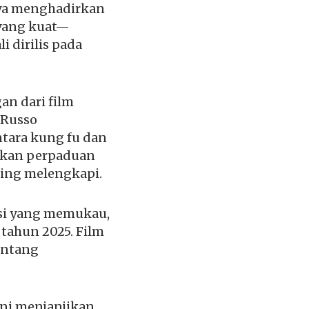
nya menghadirkan
 yang kuat—
i dirilis pada
n dari film
aRusso
tara kung fu dan
irkan perpaduan
aling melengkapi.
aksi yang memukau,
 tahun 2025. Film
entang
ini menjanjikan