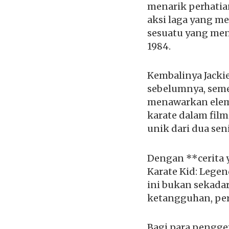
menarik perhatia
aksi laga yang m
sesuatu yang menja
1984.
Kembalinya Jacki
sebelumnya, seme
menawarkan eleme
karate dalam film
unik dari dua sen
Dengan **cerita y
Karate Kid: Legen
ini bukan sekada
ketangguhan, per
Bagi para pengge