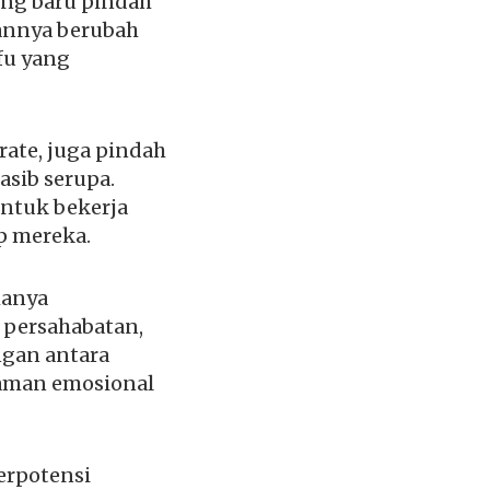
ang baru pindah
annya berubah
fu yang
rate, juga pindah
sib serupa.
ntuk bekerja
p mereka.
hanya
i persahabatan,
ngan antara
alaman emosional
berpotensi