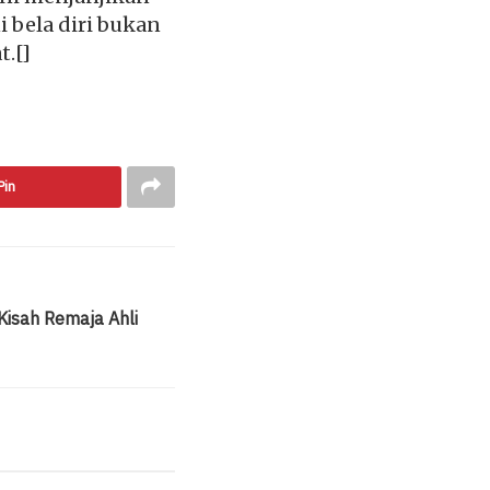
bela diri bukan
t.[]
Pin
Kisah Remaja Ahli