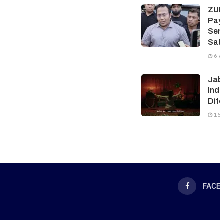
ZU
Pay
Se
Sa
6 
Jab
Ind
Dit
16
FAC