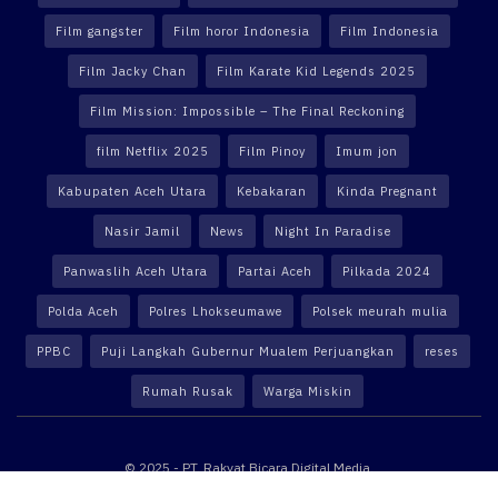
Film gangster
Film horor Indonesia
Film Indonesia
Film Jacky Chan
Film Karate Kid Legends 2025
Film Mission: Impossible – The Final Reckoning
film Netflix 2025
Film Pinoy
Imum jon
Kabupaten Aceh Utara
Kebakaran
Kinda Pregnant
Nasir Jamil
News
Night In Paradise
Panwaslih Aceh Utara
Partai Aceh
Pilkada 2024
Polda Aceh
Polres Lhokseumawe
Polsek meurah mulia
PPBC
Puji Langkah Gubernur Mualem Perjuangkan
reses
Rumah Rusak
Warga Miskin
© 2025 - PT. Rakyat Bicara Digital Media.
Website powered by
Altekno Digital Multimedia
.