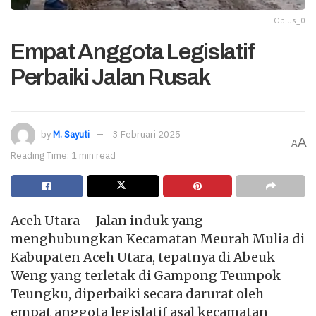
Oplus_0
Empat Anggota Legislatif
Perbaiki Jalan Rusak
by
M. Sayuti
3 Februari 2025
A
A
Reading Time: 1 min read
Aceh Utara – Jalan induk yang
menghubungkan Kecamatan Meurah Mulia di
Kabupaten Aceh Utara, tepatnya di Abeuk
Weng yang terletak di Gampong Teumpok
Teungku, diperbaiki secara darurat oleh
empat anggota legislatif asal kecamatan