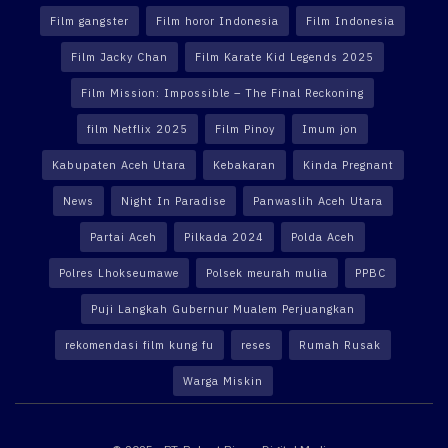
Film gangster
Film horor Indonesia
Film Indonesia
Film Jacky Chan
Film Karate Kid Legends 2025
Film Mission: Impossible – The Final Reckoning
film Netflix 2025
Film Pinoy
Imum jon
Kabupaten Aceh Utara
Kebakaran
Kinda Pregnant
News
Night In Paradise
Panwaslih Aceh Utara
Partai Aceh
Pilkada 2024
Polda Aceh
Polres Lhokseumawe
Polsek meurah mulia
PPBC
Puji Langkah Gubernur Mualem Perjuangkan
rekomendasi film kung fu
reses
Rumah Rusak
Warga Miskin