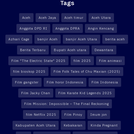
Tags
Aceh
Aceh Jaya
Aceh timur
Aceh Utara
Anggota DPD RI
Anggota DPRA
Angin Kencang
Azhari Cage
banjir Aceh
banjir Aceh Utara
berita aceh
Berita Terbaru
Bupati Aceh utara
Dewantara
Film "The Electric State" 2025
film 2025
Film animasi
film bioskop 2025
Film Folk Tales of Chu Maxian (2025)
Film gangster
Film horor Indonesia
Film Indonesia
Film Jacky Chan
Film Karate Kid Legends 2025
Film Mission: Impossible – The Final Reckoning
film Netflix 2025
Film Pinoy
Imum jon
Kabupaten Aceh Utara
Kebakaran
Kinda Pregnant