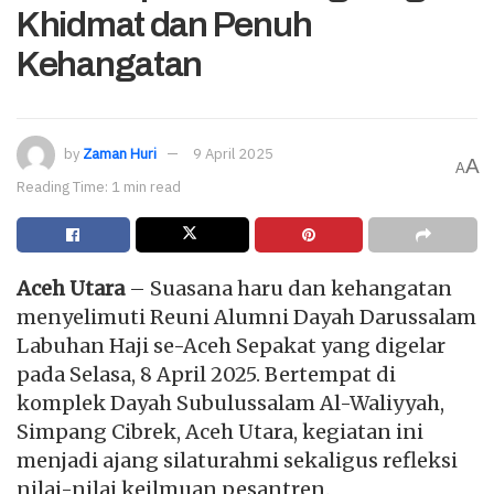
Khidmat dan Penuh
Kehangatan
by
Zaman Huri
9 April 2025
A
A
Reading Time: 1 min read
Aceh Utara
– Suasana haru dan kehangatan
menyelimuti Reuni Alumni Dayah Darussalam
Labuhan Haji se-Aceh Sepakat yang digelar
pada Selasa, 8 April 2025. Bertempat di
komplek Dayah Subulussalam Al-Waliyyah,
Simpang Cibrek, Aceh Utara, kegiatan ini
menjadi ajang silaturahmi sekaligus refleksi
nilai-nilai keilmuan pesantren.