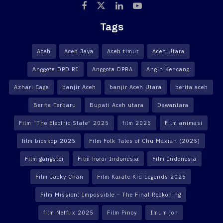
Tags
Aceh
Aceh Jaya
Aceh timur
Aceh Utara
Anggota DPD RI
Anggota DPRA
Angin Kencang
Azhari Cage
banjir Aceh
banjir Aceh Utara
berita aceh
Berita Terbaru
Bupati Aceh utara
Dewantara
Film "The Electric State" 2025
film 2025
Film animasi
film bioskop 2025
Film Folk Tales of Chu Maxian (2025)
Film gangster
Film horor Indonesia
Film Indonesia
Film Jacky Chan
Film Karate Kid Legends 2025
Film Mission: Impossible – The Final Reckoning
film Netflix 2025
Film Pinoy
Imum jon