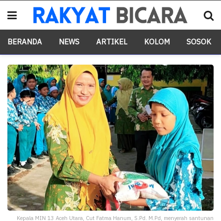
BERANDA
NEWS
ARTIKEL
KOLOM
SOSOK
Kepala MIN 13 Aceh Utara, Cut Fatma Hanum, S.Pd. M.Pd, menyerah santunan