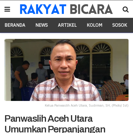
BERANDA
NEWS
ARTIKEL
KOLOM
SOSOK
Ketua Panwaslih Aceh Utara, Sudirman, SH, (Photo/ Ist)
Panwaslih Aceh Utara
Umumkan Perpanjangan