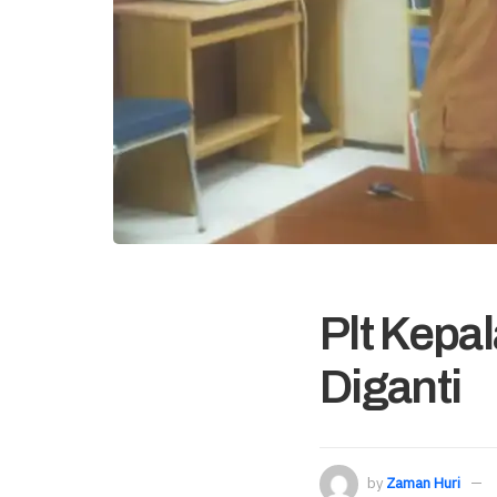
Plt Kepa
Diganti
by
Zaman Huri