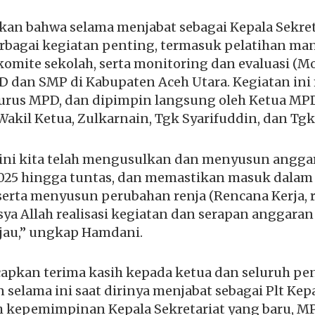
n bahwa selama menjabat sebagai Kepala Sekreta
bagai kegiatan penting, termasuk pelatihan m
omite sekolah, serta monitoring dan evaluasi (Mo
SD dan SMP di Kabupaten Aceh Utara. Kegiatan ini
urus MPD, dan dipimpin langsung oleh Ketua MPD,
akil Ketua, Zulkarnain, Tgk Syarifuddin, dan Tgk
at ini kita telah mengusulkan dan menyusun angga
025 hingga tuntas, dan memastikan masuk dalam
serta menyusun perubahan renja (Rencana Kerja, 
sya Allah realisasi kegiatan dan serapan anggaran
ijau,” ungkap Hamdani.
kan terima kasih kepada ketua dan seluruh pen
 selama ini saat dirinya menjabat sebagai Plt Kepa
h kepemimpinan Kepala Sekretariat yang baru, M