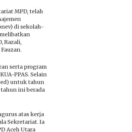
riat MPD, telah
anajemen
nev) di sekolah-
 melibatkan
 Razali,
 Fauzan.
ran serta program
 KUA-PPAS. Selain
red) untuk tahun
 tahun ini berada
gurus atas kerja
la Sekretariat. Ia
PD Aceh Utara