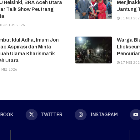
 Helsinki, BRA Aceh Utara
Menjinakk
ar Talk Show Peutrang
Jantung T
ta
31 MEI 202
AGUSTUS 2026
but Idul Adha, Imum Jon
Warga Bl
ap Aspirasi dan Minta
Lhokseum
tuah Ulama Kharismatik
Pencuria
eh Utara
17 MEI 202
 MEI 2026
EBOOK
TWITTER
INSTAGRAM