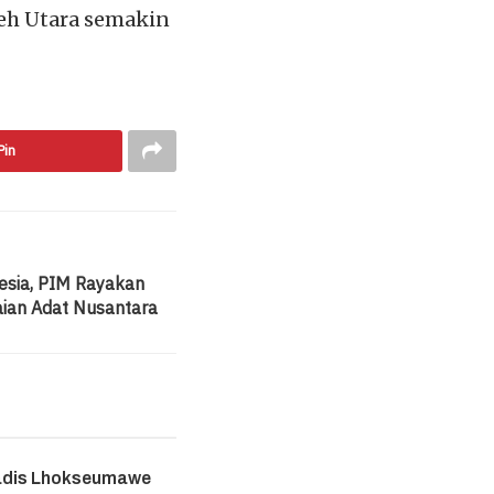
eh Utara semakin
Pin
esia, PIM Rayakan
ian Adat Nusantara
adis Lhokseumawe