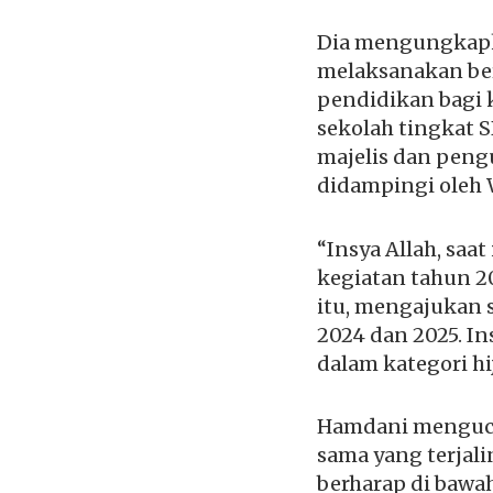
Dia mengungkapka
melaksanakan ber
pendidikan bagi k
sekolah tingkat 
majelis dan peng
didampingi oleh W
“Insya Allah, sa
kegiatan tahun 2
itu, mengajukan 
2024 dan 2025. In
dalam kategori h
Hamdani mengucap
sama yang terjalin
berharap di bawa