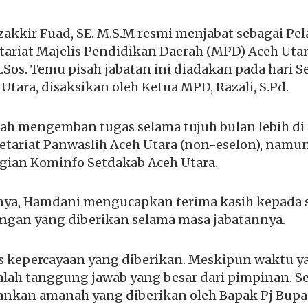
akkir Fuad, SE. M.S.M resmi menjabat sebagai Pe
retariat Majelis Pendidikan Daerah (MPD) Aceh Ut
.Sos. Temu pisah jabatan ini diadakan pada hari Se
tara, disaksikan oleh Ketua MPD, Razali, S.Pd.
ah mengemban tugas selama tujuh bulan lebih di
etariat Panwaslih Aceh Utara (non-eselon), namu
agian Kominfo Setdakab Aceh Utara.
a, Hamdani mengucapkan terima kasih kepada s
ungan yang diberikan selama masa jabatannya.
as kepercayaan yang diberikan. Meskipun waktu y
dalah tanggung jawab yang besar dari pimpinan. S
ankan amanah yang diberikan oleh Bapak Pj Bupat