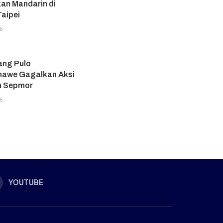
an Mandarin di
aipei
6
ang Pulo
awe Gagalkan Aksi
n Sepmor
6
YOUTUBE