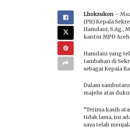
Lhoksukon
– Muz
(Plt) Kepala Sek
Hamdani, S.Ag., M
kantor MPD Aceh U
Hamdani yang tel
tambahan di Sekr
sebagai Kepala B
Dalam sambutanny
majelis atas duk
“Terima kasih at
tidak lama, ini a
saya telah menjal