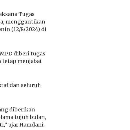
laksana Tugas
ara, menggantikan
nin (12/8/2024) di
 MPD diberi tugas
n tetap menjabat
taf dan seluruh
ang diberikan
elama tujuh bulan,
i,” ujar Hamdani.