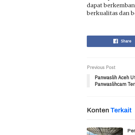
dapat berkembang
berkualitas dan b
Share
Previous Post
Panwaslih Aceh 
Panwaslihcam Terp
Konten
Terkait
Per