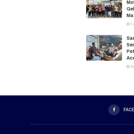
MoU
Gel
Ma
7 
Sam
Ser
Pe
Ac
26
FAC