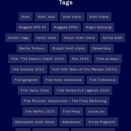
Tags
Aceh
Aceh Jaya
Aceh timur
Aceh Utara
Anggota DPD RI
Anggota DPRA
Angin Kencang
Azhari Cage
banjir Aceh
banjir Aceh Utara
berita aceh
Berita Terbaru
Bupati Aceh utara
Dewantara
Film "The Electric State" 2025
film 2025
Film animasi
film bioskop 2025
Film Folk Tales of Chu Maxian (2025)
Film gangster
Film horor Indonesia
Film Indonesia
Film Jacky Chan
Film Karate Kid Legends 2025
Film Mission: Impossible – The Final Reckoning
film Netflix 2025
Film Pinoy
Imum jon
Kabupaten Aceh Utara
Kebakaran
Kinda Pregnant