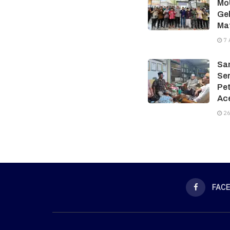
MoU
Gel
Ma
7 
Sam
Ser
Pe
Ac
26
FAC