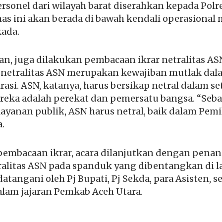
rsonel dari wilayah barat diserahkan kepada Pol
mas ini akan berada di bawah kendali operasiona
kada.
an, juga dilakukan pembacaan ikrar netralitas AS
, netralitas ASN merupakan kewajiban mutlak d
si. ASN, katanya, harus bersikap netral dalam s
ereka adalah perekat dan pemersatu bangsa. “Seb
layanan publik, ASN harus netral, baik dalam Pe
a.
 pembacaan ikrar, acara dilanjutkan dengan pen
tralitas ASN pada spanduk yang dibentangkan di 
datangani oleh Pj Bupati, Pj Sekda, para Asisten, 
alam jajaran Pemkab Aceh Utara.