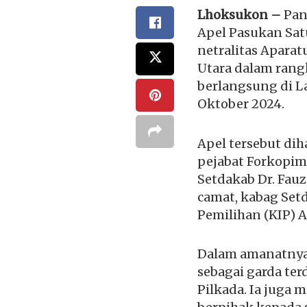
Lhoksukon –
Pan
Apel Pasukan Sat
netralitas Aparat
Utara dalam rangk
berlangsung di L
Oktober 2024.
Apel tersebut diha
pejabat Forkopimda
Setdakab Dr. Fauza
camat, kabag Set
Pemilihan (KIP) A
Dalam amanatnya
sebagai garda te
Pilkada. Ia juga