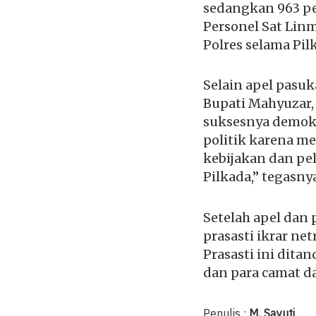
sedangkan 963 pe
Personel Sat Lin
Polres selama Pil
Selain apel pasuk
Bupati Mahyuzar
suksesnya demokra
politik karena m
kebijakan dan pe
Pilkada,” tegasny
Setelah apel dan
prasasti ikrar ne
Prasasti ini ditan
dan para camat d
Penulis :
M. Sayuti