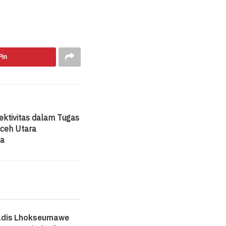
Pin
fektivitas dalam Tugas
ceh Utara
ja
adis Lhokseumawe