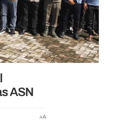
l
tas ASN
A
A