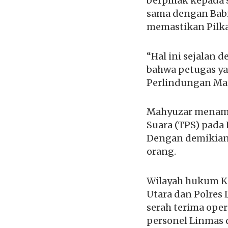
berpihak kepada 
sama dengan Babi
memastikan Pilka
“Hal ini sejalan
bahwa petugas y
Perlindungan Mas
Mahyuzar menamb
Suara (TPS) pada 
Dengan demikian,
orang.
Wilayah hukum Ka
Utara dan Polres
serah terima oper
personel Linmas d