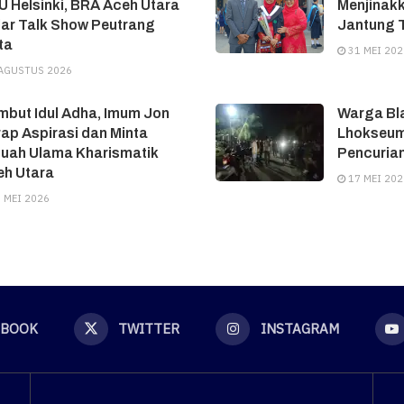
 Helsinki, BRA Aceh Utara
Menjinakk
ar Talk Show Peutrang
Jantung T
ta
31 MEI 202
AGUSTUS 2026
but Idul Adha, Imum Jon
Warga Bl
ap Aspirasi dan Minta
Lhokseum
tuah Ulama Kharismatik
Pencuria
eh Utara
17 MEI 202
 MEI 2026
EBOOK
TWITTER
INSTAGRAM