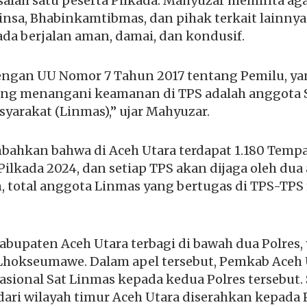
salah satu peserta Pilkada. Mahyuzar meminta ag
nsa, Bhabinkamtibmas, dan pihak terkait lainny
da berjalan aman, damai, dan kondusif.
 dengan UU Nomor 7 Tahun 2017 tentang Pemilu, 
ang menangani keamanan di TPS adalah anggota 
yarakat (Linmas),” ujar Mahyuzar.
ahkan bahwa di Aceh Utara terdapat 1.180 Tem
Pilkada 2024, dan setiap TPS akan dijaga oleh du
 total anggota Linmas yang bertugas di TPS-TPS
bupaten Aceh Utara terbagi di bawah dua Polres, 
 Lhokseumawe. Dalam apel tersebut, Pemkab Aceh
asional Sat Linmas kepada kedua Polres tersebut.
ari wilayah timur Aceh Utara diserahkan kepada P