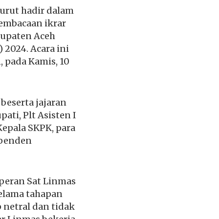
urut hadir dalam
embacaan ikrar
abupaten Aceh
 2024. Acara ini
 pada Kamis, 10
 beserta jajaran
pati, Plt Asisten I
, Kepala SKPK, para
ependen
peran Sat Linmas
selama tahapan
 netral dan tidak