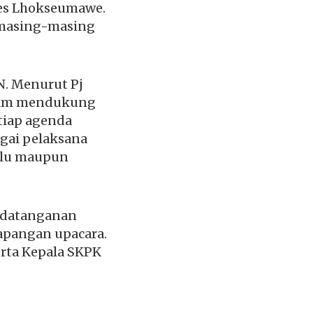
res Lhokseumawe.
l masing-masing
N. Menurut Pj
alam mendukung
etiap agenda
agai pelaksana
milu maupun
andatanganan
lapangan upacara.
serta Kepala SKPK