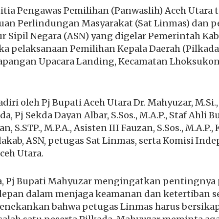
itia Pengawas Pemilihan (Panwaslih) Aceh Utara t
uan Perlindungan Masyarakat (Sat Linmas) dan p
ur Sipil Negara (ASN) yang digelar Pemerintah K
a pelaksanaan Pemilihan Kepala Daerah (Pilkada)
apangan Upacara Landing, Kecamatan Lhoksukon,
diri oleh Pj Bupati Aceh Utara Dr. Mahyuzar, M.Si.,
, Pj Sekda Dayan Albar, S.Sos., M.A.P., Staf Ahli Bu
n, S.STP., M.P.A., Asisten III Fauzan, S.Sos., M.A.P.
dakab, ASN, petugas Sat Linmas, serta Komisi Ind
ceh Utara.
, Pj Bupati Mahyuzar mengingatkan pentingnya 
rdepan dalam menjaga keamanan dan ketertiban 
 menekankan bahwa petugas Linmas harus bersikap