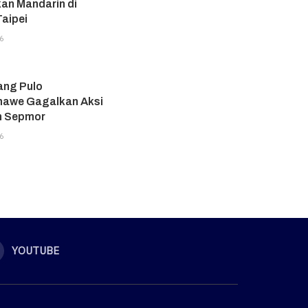
an Mandarin di
aipei
6
ang Pulo
awe Gagalkan Aksi
n Sepmor
6
YOUTUBE