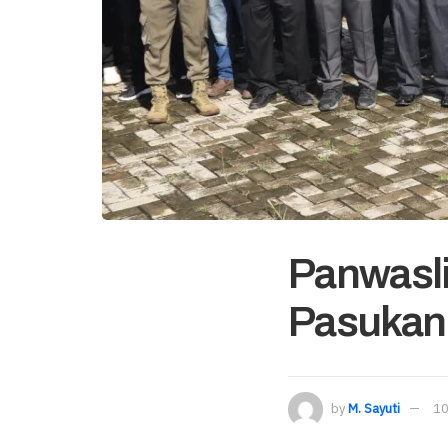
Panwasli
Pasukan 
by
M. Sayuti
10