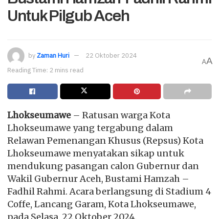
Untuk Pilgub Aceh
by
Zaman Huri
22 Oktober 2024
A
A
Reading Time: 2 mins read
Lhokseumawe
– Ratusan warga Kota
Lhokseumawe yang tergabung dalam
Relawan Pemenangan Khusus (Repsus) Kota
Lhokseumawe menyatakan sikap untuk
mendukung pasangan calon Gubernur dan
Wakil Gubernur Aceh, Bustami Hamzah –
Fadhil Rahmi. Acara berlangsung di Stadium 4
Coffe, Lancang Garam, Kota Lhokseumawe,
pada Selasa, 22 Oktober 2024.