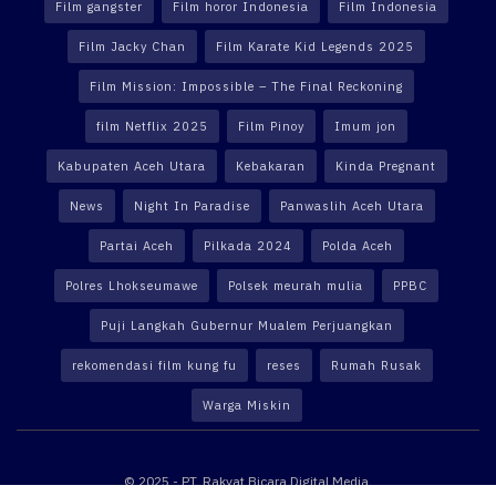
Film gangster
Film horor Indonesia
Film Indonesia
Film Jacky Chan
Film Karate Kid Legends 2025
Film Mission: Impossible – The Final Reckoning
film Netflix 2025
Film Pinoy
Imum jon
Kabupaten Aceh Utara
Kebakaran
Kinda Pregnant
News
Night In Paradise
Panwaslih Aceh Utara
Partai Aceh
Pilkada 2024
Polda Aceh
Polres Lhokseumawe
Polsek meurah mulia
PPBC
Puji Langkah Gubernur Mualem Perjuangkan
rekomendasi film kung fu
reses
Rumah Rusak
Warga Miskin
© 2025 - PT. Rakyat Bicara Digital Media.