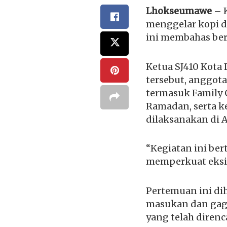
Lhokseumawe
– K
menggelar kopi da
ini membahas ber
Ketua SJ410 Kota
tersebut, anggot
termasuk Family 
Ramadan, serta k
dilaksanakan di 
“Kegiatan ini be
memperkuat eksis
Pertemuan ini di
masukan dan gag
yang telah diren