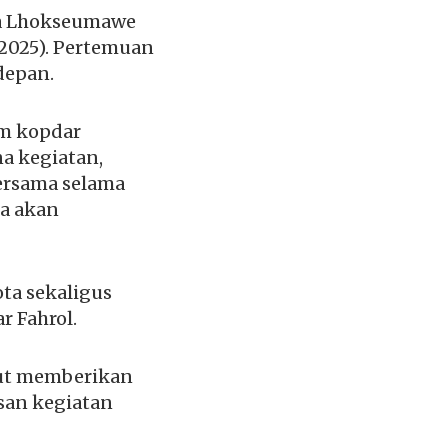
ta Lhokseumawe
/2025). Pertemuan
depan.
am kopdar
a kegiatan,
ersama selama
na akan
ta sekaligus
r Fahrol.
rut memberikan
san kegiatan