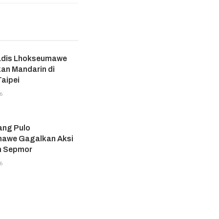
adis Lhokseumawe
an Mandarin di
aipei
6
ang Pulo
awe Gagalkan Aksi
n Sepmor
6