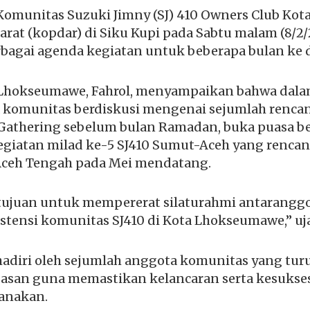
omunitas Suzuki Jimny (SJ) 410 Owners Club Ko
rat (kopdar) di Siku Kupi pada Sabtu malam (8/2
bagai agenda kegiatan untuk beberapa bulan ke 
 Lhokseumawe, Fahrol, menyampaikan bahwa dal
a komunitas berdiskusi mengenai sejumlah rencan
Gathering sebelum bulan Ramadan, buka puasa b
egiatan milad ke-5 SJ410 Sumut-Aceh yang renca
Aceh Tengah pada Mei mendatang.
rtujuan untuk mempererat silaturahmi antaranggo
tensi komunitas SJ410 di Kota Lhokseumawe,” uja
hadiri oleh sejumlah anggota komunitas yang tu
asan guna memastikan kelancaran serta kesukse
canakan.