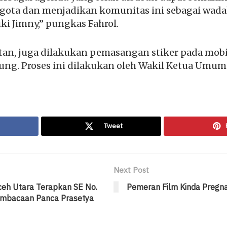
ta dan menjadikan komunitas ini sebagai wadah 
ki Jimny,” pungkas Fahrol.
iatan, juga dilakukan pemasangan stiker pada mob
ung. Proses ini dilakukan oleh Wakil Ketua Umu
Tweet
Next Post
eh Utara Terapkan SE No.
Pemeran Film Kinda Pregn
embacaan Panca Prasetya