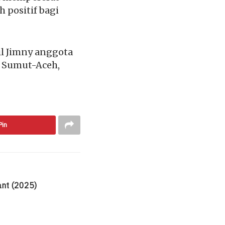
positif bagi
il Jimny anggota
m Sumut-Aceh,
Pin
ant (2025)