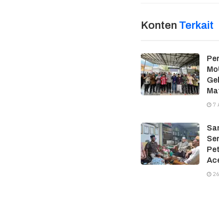
Konten
Terkait
Per
MoU
Gel
Ma
7 
Sam
Ser
Pe
Ac
26