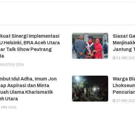
kuat Sinergi Implementasi
Siasat G
 Helsinki, BRA Aceh Utara
Menjinakk
ar Talk Show Peutrang
Jantung T
ta
31 MEI 202
AGUSTUS 2026
but Idul Adha, Imum Jon
Warga Bl
ap Aspirasi dan Minta
Lhokseum
tuah Ulama Kharismatik
Pencuria
eh Utara
17 MEI 202
 MEI 2026