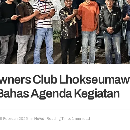
wners Club Lhokseumawe
Bahas Agenda Kegiatan
8 Februari 2025
in
News
Reading Time: 1 min read