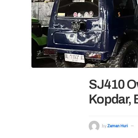
SJ410 O
Kopdar, 
by
Zaman Huri