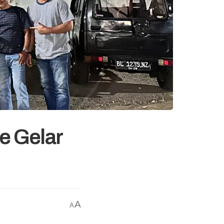
 Gelar
A
A