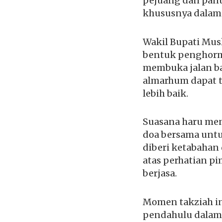
pejuang dan panu
khususnya dalam 
Wakil Bupati Mu
bentuk penghorm
membuka jalan ba
almarhum dapat t
lebih baik.
Suasana haru men
doa bersama untu
diberi ketabahan
atas perhatian p
berjasa.
Momen takziah in
pendahulu dalam 