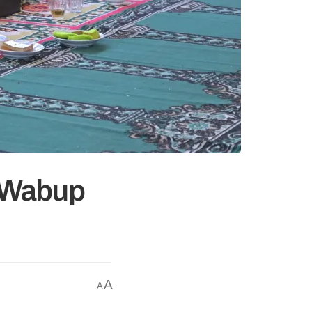
n Wabup
A
A