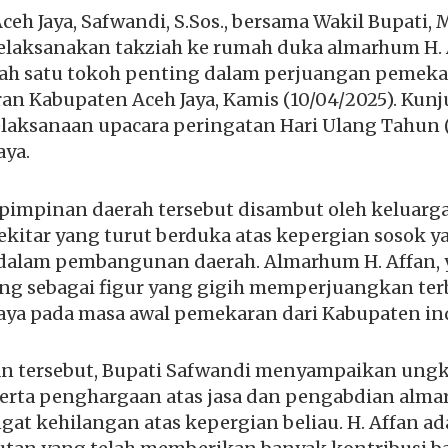
ceh Jaya, Safwandi, S.Sos., bersama Wakil Bupati, M
melaksanakan takziah ke rumah duka almarhum H. 
lah satu tokoh penting dalam perjuangan pemek
n Kabupaten Aceh Jaya, Kamis (10/04/2025). Kunj
elaksanaan upacara peringatan Hari Ulang Tahun 
aya.
pimpinan daerah tersebut disambut oleh keluarg
kitar yang turut berduka atas kepergian sosok y
 dalam pembangunan daerah. Almarhum H. Affan,
ang sebagai figur yang gigih memperjuangkan te
aya pada masa awal pemekaran dari Kabupaten in
n tersebut, Bupati Safwandi menyampaikan ungk
rta penghargaan atas jasa dan pengabdian alma
gat kehilangan atas kepergian beliau. H. Affan ad