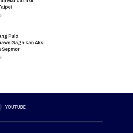
an Mandarin di
aipei
6
ang Pulo
awe Gagalkan Aksi
n Sepmor
6
YOUTUBE