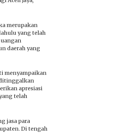
i Aceh Jaya,
eka merupakan
ahulu yang telah
rjuangan
un daerah yang
ati menyampaikan
ditinggalkan
erikan apresiasi
yang telah
g jasa para
upaten. Di tengah