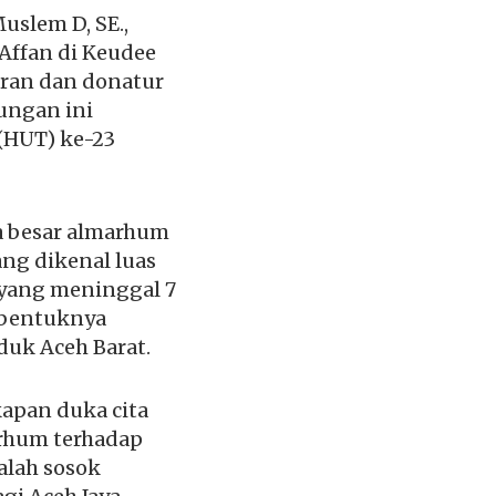
uslem D, SE.,
Affan di Keudee
aran dan donatur
ungan ini
(HUT) ke-23
a besar almarhum
ang dikenal luas
 yang meninggal 7
rbentuknya
duk Aceh Barat.
apan duka cita
rhum terhadap
alah sosok