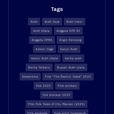
Tags
Aceh
Aceh Jaya
Aceh timur
Aceh Utara
Anggota DPD RI
Anggota DPRA
Angin Kencang
Azhari Cage
banjir Aceh
banjir Aceh Utara
berita aceh
Berita Terbaru
Bupati Aceh utara
Dewantara
Film "The Electric State" 2025
film 2025
Film animasi
film bioskop 2025
Film Folk Tales of Chu Maxian (2025)
Film gangster
Film horor Indonesia