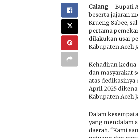
Calang
– Bupati A
beserta jajaran 
Krueng Sabee, sa
pertama pemekara
dilakukan usai p
Kabupaten Aceh J
Kehadiran kedua 
dan masyarakat se
atas dedikasinya
April 2025 diken
Kabupaten Aceh J
Dalam kesempata
yang mendalam se
daerah. “Kami san