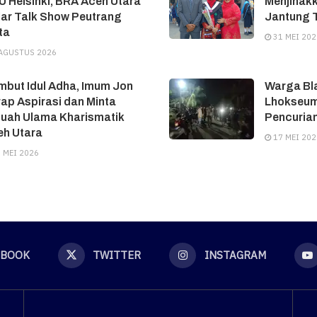
 Helsinki, BRA Aceh Utara
Menjinakk
ar Talk Show Peutrang
Jantung T
ta
31 MEI 202
AGUSTUS 2026
but Idul Adha, Imum Jon
Warga Bl
ap Aspirasi dan Minta
Lhokseum
tuah Ulama Kharismatik
Pencuria
eh Utara
17 MEI 202
 MEI 2026
EBOOK
TWITTER
INSTAGRAM