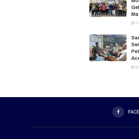
MoU
Gel
Ma
7 
Sam
Ser
Pe
Ac
26
FAC