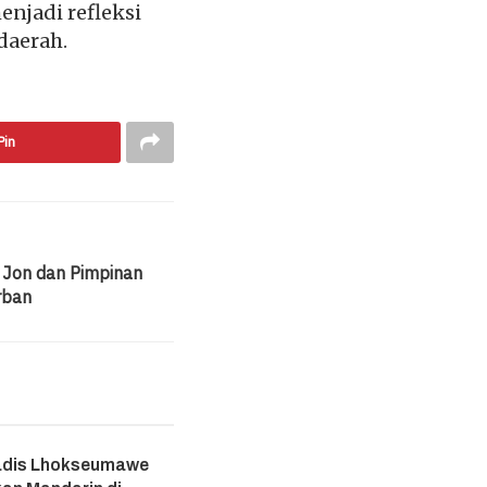
njadi refleksi
daerah.
Pin
Jon dan Pimpinan
rban
adis Lhokseumawe