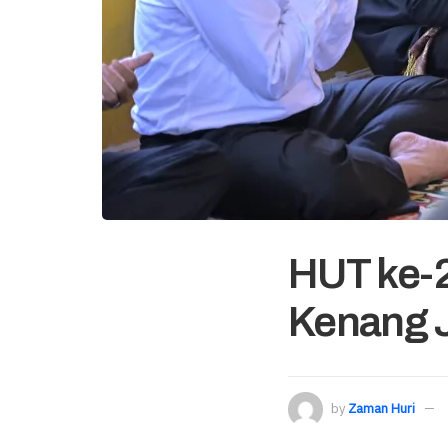
HUT ke-2
Kenang J
by
Zaman Huri